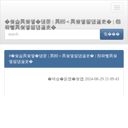
Toggle
naviga
�쒖슱異쒖옣�덈쭏 | 異⑹＜異쒖옣留덉궗吏� | 怨
좎뼇異쒖옣留덉궗吏�
寃���
#�쒖슱異쒖옣�덈쭏 | 異⑹＜異쒖옣留덉궗吏� | 怨좎뼇異쒖
옣留덉궗吏�
�댁슜�낅젰�쒓컙:2024-08-29 21:09:43